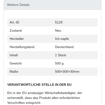
Weitere Details
Technisches
Wert
Art.-ID
5129
Merkmal
Zustand
Neu
Hersteller
Ich-zapfe
Herstellungsland
Deutschland
Inhalt
1 Stück
Gewicht
500 g
Maße
500×300×30mm
VERANTWORTLICHE STELLE IN DER EU
Ein in der EU ansässiger Wirtschaftsbeteiligter, der
sicherstellt, dass das Produkt allen erforderlichen
Vorschriften entspricht.