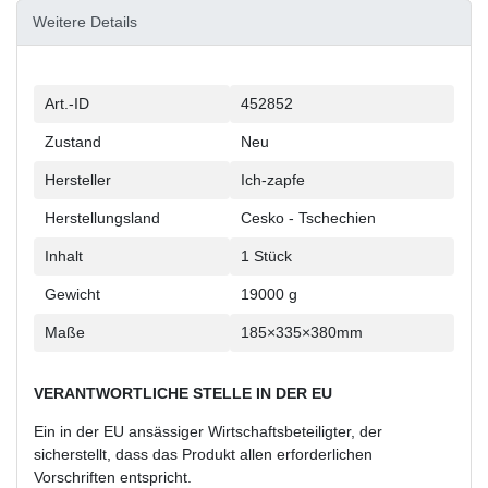
Weitere Details
Technisches
Wert
Art.-ID
452852
Merkmal
Zustand
Neu
Hersteller
Ich-zapfe
Herstellungsland
Cesko - Tschechien
Inhalt
1 Stück
Gewicht
19000 g
Maße
185×335×380mm
VERANTWORTLICHE STELLE IN DER EU
Ein in der EU ansässiger Wirtschaftsbeteiligter, der
sicherstellt, dass das Produkt allen erforderlichen
Vorschriften entspricht.