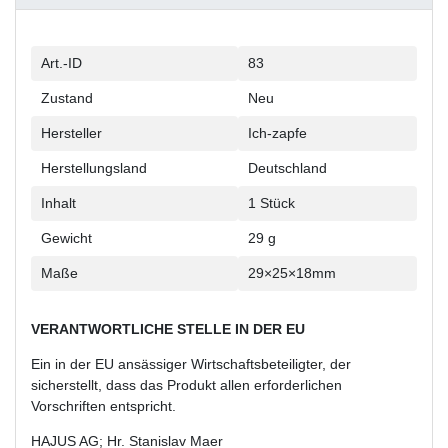
Technisches
Wert
Art.-ID
83
Merkmal
Zustand
Neu
Hersteller
Ich-zapfe
Herstellungsland
Deutschland
Inhalt
1 Stück
Gewicht
29 g
Maße
29×25×18mm
VERANTWORTLICHE STELLE IN DER EU
Ein in der EU ansässiger Wirtschaftsbeteiligter, der
sicherstellt, dass das Produkt allen erforderlichen
Vorschriften entspricht.
HAJUS AG; Hr. Stanislav Maer