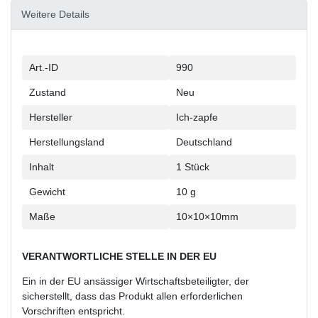
Weitere Details
Technisches
Wert
Art.-ID
990
Merkmal
Zustand
Neu
Hersteller
Ich-zapfe
Herstellungsland
Deutschland
Inhalt
1 Stück
Gewicht
10 g
Maße
10×10×10mm
VERANTWORTLICHE STELLE IN DER EU
Ein in der EU ansässiger Wirtschaftsbeteiligter, der
sicherstellt, dass das Produkt allen erforderlichen
Vorschriften entspricht.