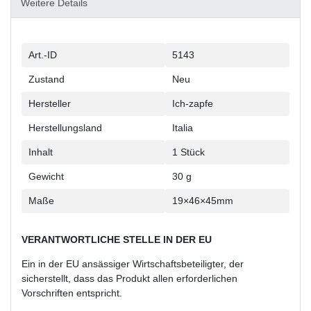
Weitere Details
Technisches
Wert
Art.-ID
5143
Merkmal
Zustand
Neu
Hersteller
Ich-zapfe
Herstellungsland
Italia
Inhalt
1 Stück
Gewicht
30 g
Maße
19×46×45mm
VERANTWORTLICHE STELLE IN DER EU
Ein in der EU ansässiger Wirtschaftsbeteiligter, der
sicherstellt, dass das Produkt allen erforderlichen
Vorschriften entspricht.