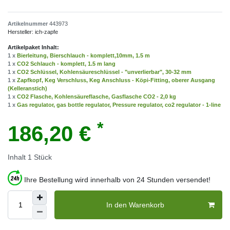
Artikelnummer
443973
Hersteller:
ich-zapfe
Artikelpaket Inhalt:
1 x
Bierleitung, Bierschlauch - komplett,10mm, 1.5 m
1 x
CO2 Schlauch - komplett, 1.5 m lang
1 x
CO2 Schlüssel, Kohlensäureschlüssel - "unverlierbar", 30-32 mm
1 x
Zapfkopf, Keg Verschluss, Keg Anschluss - Köpi-Fitting, oberer Ausgang
(Kelleranstich)
1 x
CO2 Flasche, Kohlensäureflasche, Gasflasche CO2 - 2,0 kg
1 x
Gas regulator, gas bottle regulator, Pressure regulator, co2 regulator - 1-line
*
186,20 €
Inhalt
1
Stück
Ihre Bestellung wird innerhalb von 24 Stunden versendet!
In den Warenkorb