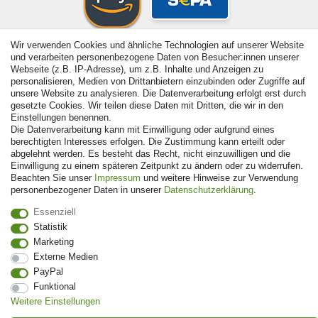
Wir verwenden Cookies und ähnliche Technologien auf unserer Website
und verarbeiten personenbezogene Daten von Besucher:innen unserer
Webseite (z.B. IP-Adresse), um z.B. Inhalte und Anzeigen zu
personalisieren, Medien von Drittanbietern einzubinden oder Zugriffe auf
unsere Website zu analysieren. Die Datenverarbeitung erfolgt erst durch
gesetzte Cookies. Wir teilen diese Daten mit Dritten, die wir in den
Einstellungen benennen.
Die Datenverarbeitung kann mit Einwilligung oder aufgrund eines
berechtigten Interesses erfolgen. Die Zustimmung kann erteilt oder
abgelehnt werden. Es besteht das Recht, nicht einzuwilligen und die
Einwilligung zu einem späteren Zeitpunkt zu ändern oder zu widerrufen.
Beachten Sie unser
Impressum
und weitere Hinweise zur Verwendung
personenbezogener Daten in unserer
Daten­schutz­erklärung
.
© Copyright 2026 | Alle Rechte vorbehalten. - Alle Rechte
vorbehalten. Preisangaben inkl. gesetzl. 19% MwSt. |
Essenziell
Grundpreise siehe Artikeldetail | *Gilt für Lieferungen nach
Statistik
Deutschland!
Marketing
Externe Medien
PayPal
Funktional
Weitere Einstellungen