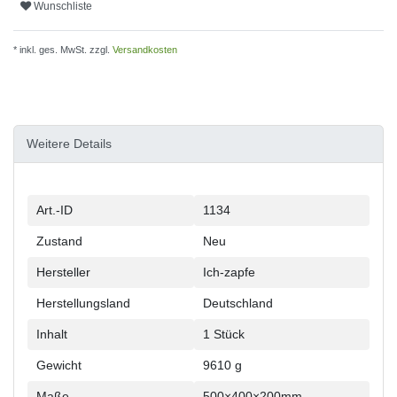
Wunschliste
* inkl. ges. MwSt. zzgl.
Versandkosten
Weitere Details
Technisches
Wert
Art.-ID
1134
Merkmal
Zustand
Neu
Hersteller
Ich-zapfe
Herstellungsland
Deutschland
Inhalt
1 Stück
Gewicht
9610 g
Maße
500×400×200mm