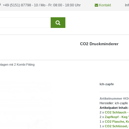
+49 (5151) 87798 - 10 / Mo - Fr: 08:00 - 18:00 Uhr
Kontakt
In
CO2 Druckminderer
lagen mit 2 Kombi Fitting
Ich-zapfe
Artikelnummer
443
Hersteller:
ich-zapfe
Artikelpaket Inhalt:
2 x
CO2 Schlauch - 
2 x
Zapfkopf - Keg 
1 x
CO2 Flasche, Ko
1 x
CO2 Schlüssel, 