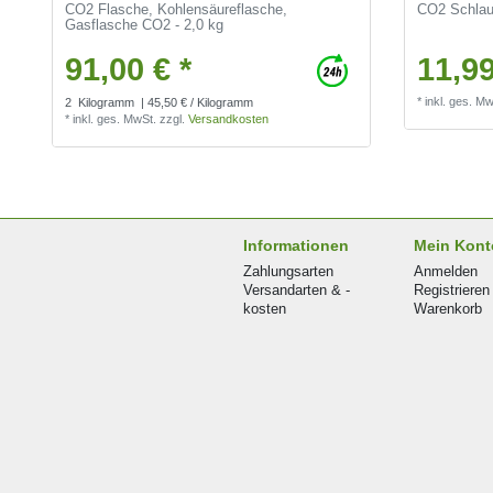
CO2 Flasche, Kohlensäureflasche,
CO2 Schlauc
Gasflasche CO2 - 2,0 kg
91,00 € *
11,99
*
inkl. ges. Mw
2
Kilogramm
| 45,50 € / Kilogramm
*
inkl. ges. MwSt.
zzgl.
Versandkosten
Informationen
Mein Kont
Zahlungsarten
Anmelden
Versandarten & -
Registrieren
kosten
Warenkorb