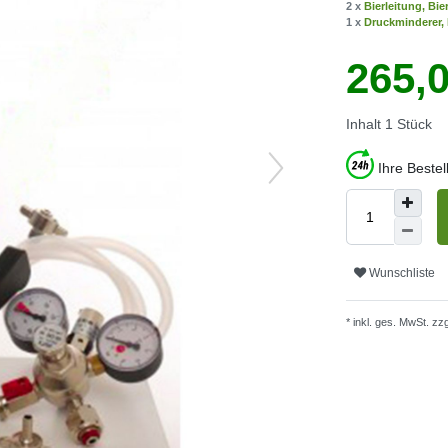
2 x
Bierleitung, Bi
1 x
Druckminderer, D
265,
Inhalt
1
Stück
Ihre Beste
Wunschliste
* inkl. ges. MwSt. zzg