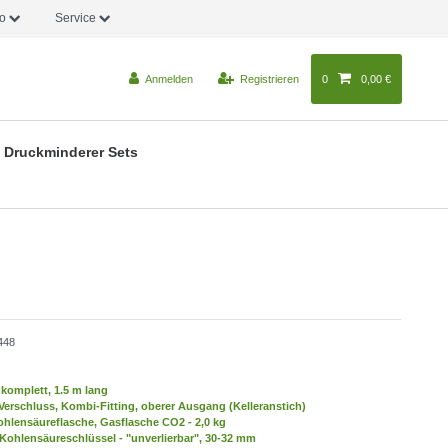
fo
Service
Anmelden
Registrieren
0
0,00 €
Druckminderer Sets
448
komplett, 1.5 m lang
Verschluss, Kombi-Fitting, oberer Ausgang (Kelleranstich)
hlensäureflasche, Gasflasche CO2 - 2,0 kg
Kohlensäureschlüssel - "unverlierbar", 30-32 mm