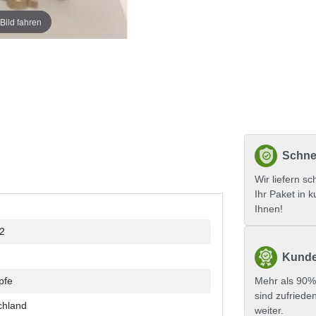
Bild fahren
Schnel
Wir liefern sc
Ihr Paket in k
Ihnen!
2
Kunde
pfe
Mehr als 90%
sind zufriede
chland
weiter.