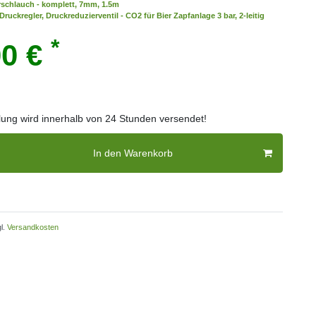
erschlauch - komplett, 7mm, 1.5m
ruckregler, Druckreduzierventil - CO2 für Bier Zapfanlage 3 bar, 2-leitig
*
00 €
llung wird innerhalb von 24 Stunden versendet!
In den Warenkorb
l.
Versandkosten