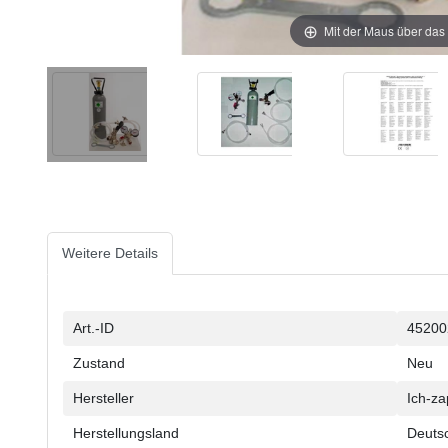
Mit der Maus über das 
Weitere Details
Technisches
Wert
Art.-ID
45200
Merkmal
Zustand
Neu
Hersteller
Ich-za
Herstellungsland
Deuts