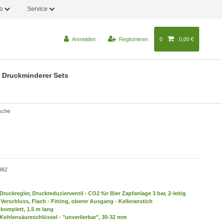
fo
Service
Anmelden
Registrieren
0
0,00 €
Druckminderer Sets
asche
982
ruckregler, Druckreduzierventil - CO2 für Bier Zapfanlage 3 bar, 2-leitig
Verschluss, Flach - Fitting, oberer Ausgang - Kelleranstich
komplett, 1.5 m lang
Kohlensäureschlüssel - "unverlierbar", 30-32 mm