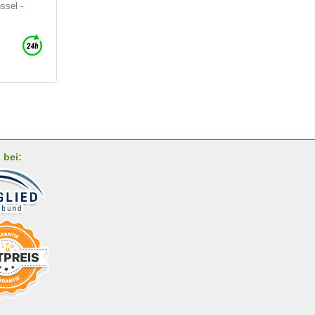
ssel -
 bei: