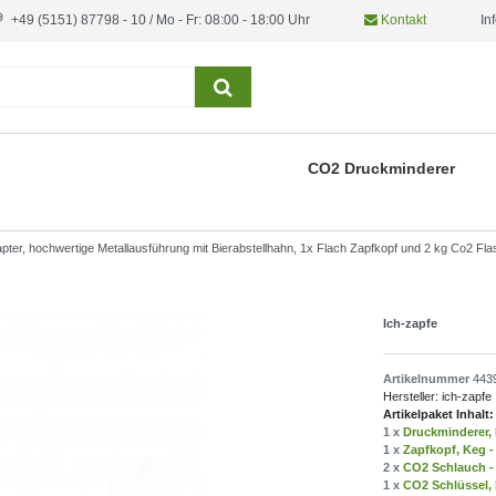
+49 (5151) 87798 - 10 / Mo - Fr: 08:00 - 18:00 Uhr
Kontakt
In
CO2 Druckminderer
Adapter, hochwertige Metallausführung mit Bierabstellhahn, 1x Flach Zapfkopf und 2 kg Co2 Fl
Ich-zapfe
Artikelnummer
443
Hersteller:
ich-zapfe
Artikelpaket Inhalt:
1 x
Druckminderer, D
1 x
Zapfkopf, Keg - 
2 x
CO2 Schlauch - 
1 x
CO2 Schlüssel, 