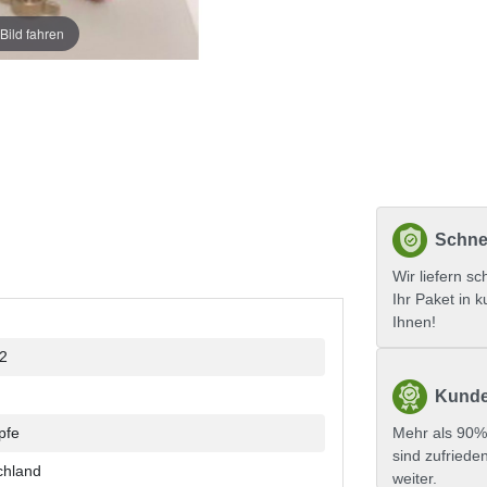
Bild fahren
Schnel
Wir liefern sc
Ihr Paket in k
Ihnen!
2
Kunde
pfe
Mehr als 90%
sind zufriede
chland
weiter.