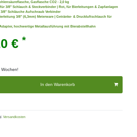
hlensäureflasche, Gasflasche CO2 - 2,0 kg
für 3/8" Schlauch & Steckverbinder | Rot, für Bierleitungen & Zapfanlagen
r 3/8" Schläuche Aufschraub Verbinder
ierleitung 3/8" (6,3mm) Meterware | Getränke- & Druckluftschlauch für
s Adapter, hochwertige Metallausführung mit Bierabstellhahn
*
20 €
 2 Wochen!
In den Warenkorb
l.
Versandkosten