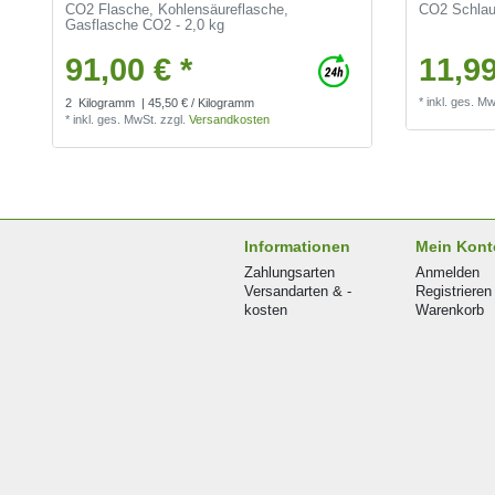
CO2 Flasche, Kohlensäureflasche,
CO2 Schlauc
Gasflasche CO2 - 2,0 kg
91,00 € *
11,99
*
inkl. ges. Mw
2
Kilogramm
| 45,50 € / Kilogramm
*
inkl. ges. MwSt.
zzgl.
Versandkosten
Informationen
Mein Kont
Zahlungsarten
Anmelden
Versandarten & -
Registrieren
kosten
Warenkorb