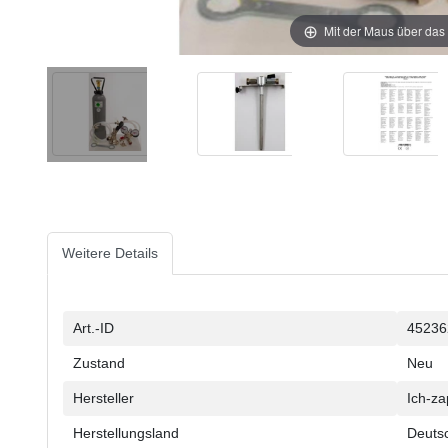
Mit der Maus über das 
Weitere Details
Technisches
Wert
Art.-ID
45236
Merkmal
Zustand
Neu
Hersteller
Ich-za
Herstellungsland
Deuts