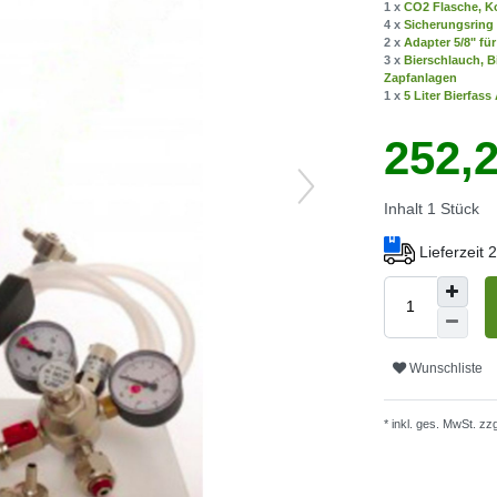
1 x
CO2 Flasche, Ko
4 x
Sicherungsring 
2 x
Adapter 5/8" fü
3 x
Bierschlauch, B
Zapfanlagen
1 x
5 Liter Bierfas
252,
Inhalt
1
Stück
Lieferzeit
Wunschliste
* inkl. ges. MwSt. zzg