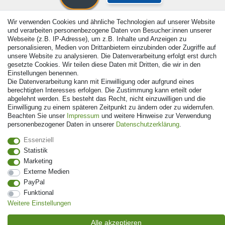
Wir verwenden Cookies und ähnliche Technologien auf unserer Website
und verarbeiten personenbezogene Daten von Besucher:innen unserer
Webseite (z.B. IP-Adresse), um z.B. Inhalte und Anzeigen zu
personalisieren, Medien von Drittanbietern einzubinden oder Zugriffe auf
unsere Website zu analysieren. Die Datenverarbeitung erfolgt erst durch
gesetzte Cookies. Wir teilen diese Daten mit Dritten, die wir in den
Einstellungen benennen.
Die Datenverarbeitung kann mit Einwilligung oder aufgrund eines
berechtigten Interesses erfolgen. Die Zustimmung kann erteilt oder
abgelehnt werden. Es besteht das Recht, nicht einzuwilligen und die
Einwilligung zu einem späteren Zeitpunkt zu ändern oder zu widerrufen.
Beachten Sie unser
Impressum
und weitere Hinweise zur Verwendung
personenbezogener Daten in unserer
Daten­schutz­erklärung
.
© Copyright 2026 | Alle Rechte vorbehalten. - Alle Rechte
vorbehalten. Preisangaben inkl. gesetzl. 19% MwSt. |
Essenziell
Grundpreise siehe Artikeldetail | *Gilt für Lieferungen nach
Statistik
Deutschland!
Marketing
Externe Medien
PayPal
Funktional
Weitere Einstellungen
Alle akzeptieren