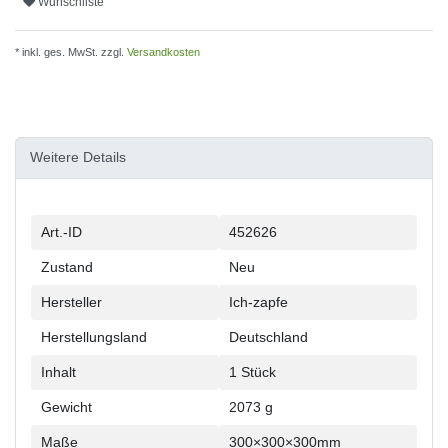
Wunschliste
* inkl. ges. MwSt. zzgl.
Versandkosten
Weitere Details
Technisches
Wert
Art.-ID
452626
Merkmal
Zustand
Neu
Hersteller
Ich-zapfe
Herstellungsland
Deutschland
Inhalt
1 Stück
Gewicht
2073 g
Maße
300×300×300mm