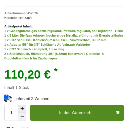
Artikelnummer
452626
Hersteller:
ich-zapfe
Artikelpaket Inhalt:
1 x
Gas regulator, gas bottle regulator, Pressure regulator, co2 regulator - 1-line
1 x
5 Liter Bierfass Adapter, hochwertige Metallausführung mit Bierabstellhahn
1 x
CO2 Schlüssel, Kohlensäureschlüssel - "unverlierbar", 30-32 mm
1 x
Adapter 5/8" für 3/8" Schläuche Aufschraub Verbinder
1 x
CO2 Schlauch - komplett, 1.5 m lang
2 x
Bierschlauch, Bierleitung 3/8" (6,3mm) Meterware | Getränke- &
Druckluftschlauch für Zapfanlagen
*
110,20 €
Inhalt
1
Stück
Lieferzeit 2 Wochen!
In den Warenkorb